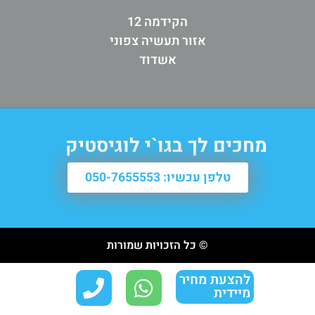
הקידמה 12
אזור תעשיה צפוני
אשדוד
מחכים לך בגו`י לוגיסטיק
טלפן עכשיו: 050-7655553
© כל הזכויות שמורות
להצעת מחיר
מיידית