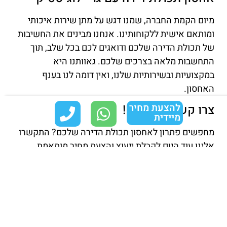
מיום הקמת החברה, שמנו דגש על מתן שירות איכותי
ומותאם אישית ללקוחותינו. אנחנו מבינים את החשיבות
של תכולת הדירה שלכם ודואגים לכם בכל שלב, תוך
התחשבות מלאה בצרכים שלכם. גאוותנו היא
במקצועיות ובשירותיות שלנו, ואין דומה לנו בענף
האחסון.
להצעת מחיר
צרו קשר עוד היום!
מיידית
מחפשים פתרון לאחסון תכולת הדירה שלכם? התקשרו
אלינו עוד היום לקבלת ייעוץ והצעת מחיר מותאמת
אישית. אנחנו כאן כדי לעזור לכם למצוא את הפתרון
המושלם לצרכים שלכם. אל תחכו – צרו קשר עכשיו
ונשמח לעזור!
חשוב לדעת