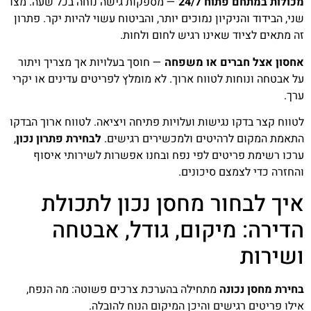
מכולות במתחם פתוח 24/7
— מספקות גישה נוחה בכל שעה. מצד
שני, הבידוד והניקיון נמוכים יותר, והביטוח עשוי להיות יקר. פתרון
זה מתאים לציוד שאינו רגיש לחום ולחות.
אחסון אצל חברים או משפחה
— חוסך בעלויות אך מצריך ויתור
על אבטחה ונוחות לטווח ארוך. לא מומלץ לפריטים עדינים או יקרי
ערך.
לטווח קצר בדקו נגישות ועלויות פתיחה ויציאה. לטווח ארוך הבדקו
התאמת המקום לרהיטים ולמכשירים רגישים.
לבחירת פתרון נכון
,
ערכו רשימת פריטים לפי נפח ובחנו אפשרות לשירותי איסוף
והחזרה כדי לצמצם סיכונים.
איך לבחור מחסן נכון לתכולת
הדירה: מיקום, גודל, אבטחה
ושירות
בחירת מחסן נכונה
מתחילה בהערכת צרכים פשוטה: מה הנפח,
אילו פריטים רגישים והיכן המיקום הנוח להובלה.