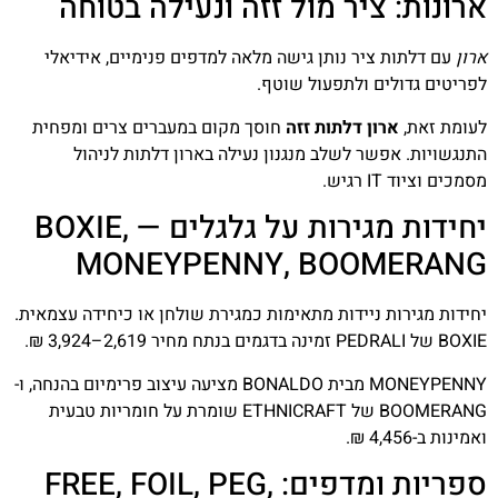
ארונות: ציר מול זזה ונעילה בטוחה
ארון
עם דלתות ציר נותן גישה מלאה למדפים פנימיים, אידיאלי
לפריטים גדולים ולתפעול שוטף.
לעומת זאת,
ארון דלתות זזה
חוסך מקום במעברים צרים ומפחית
התנגשויות. אפשר לשלב מנגנון נעילה בארון דלתות לניהול
מסמכים וציוד IT רגיש.
יחידות מגירות על גלגלים — BOXIE,
MONEYPENNY, BOOMERANG
יחידות מגירות ניידות מתאימות כמגירת שולחן או כיחידה עצמאית.
BOXIE של PEDRALI זמינה בדגמים בנתח מחיר 2,619–3,924 ₪.
MONEYPENNY מבית BONALDO מציעה עיצוב פרימיום בהנחה, ו-
BOOMERANG של ETHNICRAFT שומרת על חומריות טבעית
ואמינות ב-4,456 ₪.
ספריות ומדפים: FREE, FOIL, PEG,