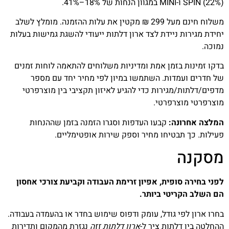
SPIN (22%) ו-MINI במגוון הנחות של 18%–41%.
משלוח חינם מעל 299 ₪ מקטין את עלות ההזמנה. מומלץ לשלב
יחידת מגירות ניידת לצד ארון דלתות ייעודי להשגת גמישות בעלות
נמוכה.
בדקו זמינות בזמן אמת ומדיניות משלוחים להתאמה לוחות זמנים
של חדרים ועמדות. השתמשו במיון לפי מחיר יחד עם מספר
מדפים/דלתות/מגירות כדי להגיע לאיזון תקציבי בין מוצרפרטי
מוצרפרטי מוצרפרטי.
המלצה אחרונה:
קבעו העדפות וסגרו הזמנה בזמן שההנחות
פעילות. כך תבטיחו מחיר וספק שירות אופטימליים.
מסקנה
לפני בחירה סופית, אפיון זרימת העבודה וקביעת צורכי אחסון
הם השלב הקריטי ביותר.
בחרו ארון לפי גודל, עומק ודפוס שימוש בחדר או בהעמדה בעבודה.
ההחלטה בין דלתות ציר ל-
ארון דלתות זזה
נגזרת מהמקום ותדירות