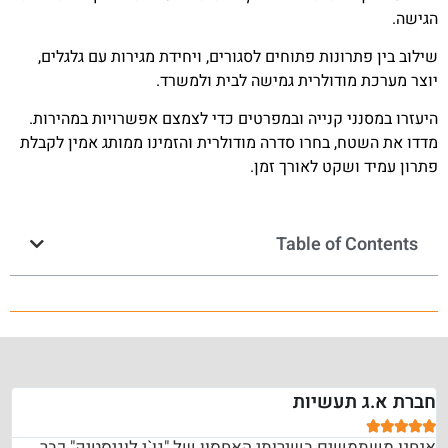
הגישה.
שילוב בין פתרונות פתוחים לסגורים, ויחידת מגירות עם גלגלים,
יוצר מערכת מודולרית גמישה לבית ולמשרד.
היעזרו במסנני קנייה ובמפרטים כדי לצמצם אפשרויות במהירות.
מדדו את השטח, בחרו סדרה מודולרית והזמינו ממותג אמין לקבלת
פתרון עמיד ושקט לאורך זמן.
Table of Contents
חברת אביזרי חשמל





אחסון משטחים ומכולות ב"גו`י לוגיסטיק" היה הפתרון