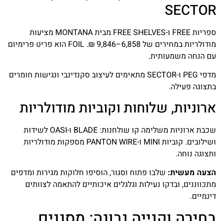
SECTOR
ספריות FREE ו-FREE SHELVES מבית MONTANA מציעות
מודולריות במחירים של 6,858–9,846 ₪. FOIL הוא פריט פרימיום
עם הנחה משמעותית.
מדפי PEG ו-SECTOR מתאימים לעיצוב סקנדינבי ונגישות חומרים
בתצוגה פעילה.
ארוניות, שלוחות וקוביות מודולריות
שכבת ארוניות משלימה קו שולחנות: BLADE ו-OASI לשידות
ושילובים. קוביות MINI ו-PANTON WIRE מספקות מודולריות
ותצוגה נוחה.
הצעה מעשית:
שלבו פתוח וסגור, הוסיפו חלוקות מגירות ומדפים
מתכווננים, ובדקו נעילות וגלגלים איכותיים להתאמה לצוותים
דינמיים.
בחירה וקנייה נבונה: מסננים,