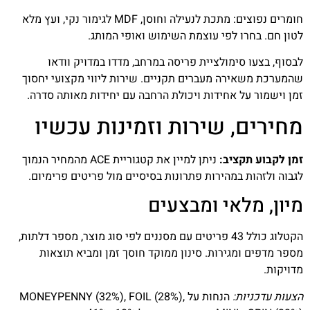
חומרים נפוצים: מתכת לנעילה וחוסן, MDF לגימור נקי, ועץ מלא
לטון חם. בחרו לפי עוצמת השימוש ואופי המותג.
לבסוף, בצעו סימולציית פריסה במרחב, מדדו במדויק וודאו
שהמערכת משאירה מעברים תקניים. שירות ליווי מקצועי יחסוך
זמן וישמור על אחידות ויכולת הרחבה עם יחידות מאותה סדרה.
מחירים, שירות וזמינות עכשיו
זמן לקבוע תקציב:
ניתן למיין את קטגוריית ACE מהמחיר הנמוך
לגבוה ולזהות במהירות פתרונות בסיסיים מול פריטים פרימיום.
מיון, מלאי ומבצעים
הקטלוג כולל 43 פריטים עם מסננים לפי סוג מוצר, מספר דלתות,
מספר מדפים ומגירות. סינון ממוקד חוסך זמן ומביא תוצאות
מדויקות.
הצעות עדכניות:
הנחות על MONEYPENNY (32%), FOIL (28%),