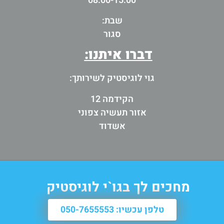
08:00-15:00
שבת:
סגור
דברו איתנו:
גוי לוגיסטיק לשירותך:
הקידמה 12
אזור תעשיה צפוני
אשדוד
מחכים לך בגו`י לוגיסטיק
טלפן עכשיו: 050-7655553