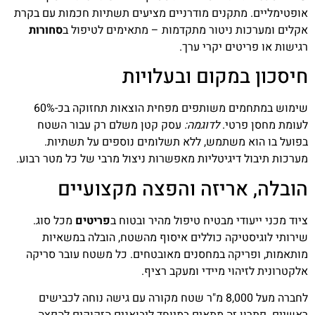
אופטימליים. מתקנים מודרניים מציעים תשתיות חכמות עם בקרת
אקלים ומערכות ניטור מתקדמות – מתאימים לטיפול ב
סחורות
רגישות או פריטים יקרי ערך.
חיסכון במקום ובעלויות
שימוש במתחמים משותפים מפחית הוצאות תחזוקה בכ-60%
לעומת מחסן פרטי.
לדוגמה:
עסק קטן משלם רק עבור השטח
בפועל בו הוא משתמש, ללא תשלומים נוספים על תשתיות.
מערכות תיבול דיגיטליות מאפשרות ניצול מרבי של כל מטר רבוע.
הובלה, אריזה והפצה מקצועיים
ציוד מכני ייעודי מבטיח טיפול מהיר ובטוח ב
פריטים
מכל סוג.
שירותי לוגיסטיקה כוללים איסוף מהשטח, הובלה במשאיות
מותאמות, ופריקה במחסנים מאובטחים. כל משטח עובר סריקה
אלקטרונית לזיהוי מיידי ומעקב רציף.
לחברה מעל 8,000 מ"ר שטח מקורה עם גישה נוחה לכבישים
ראשיים. פתרון זה מתאים במיוחד ליבואנים הזקוקים להפצה