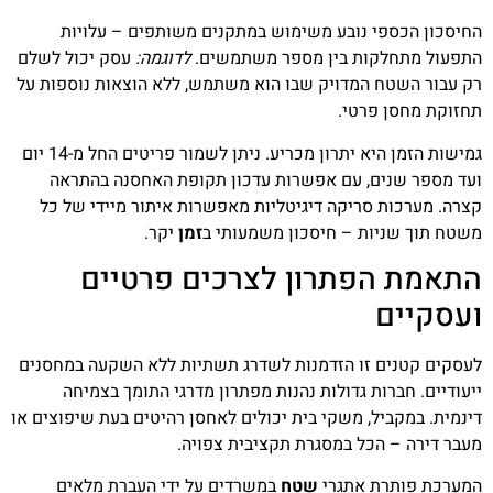
החיסכון הכספי נובע משימוש במתקנים משותפים – עלויות
התפעול מתחלקות בין מספר משתמשים.
לדוגמה:
עסק יכול לשלם
רק עבור השטח המדויק שבו הוא משתמש, ללא הוצאות נוספות על
תחזוקת מחסן פרטי.
גמישות הזמן היא יתרון מכריע. ניתן לשמור פריטים החל מ-14 יום
ועד מספר שנים, עם אפשרות עדכון תקופת האחסנה בהתראה
קצרה. מערכות סריקה דיגיטליות מאפשרות איתור מיידי של כל
משטח תוך שניות – חיסכון משמעותי ב
זמן
יקר.
התאמת הפתרון לצרכים פרטיים
ועסקיים
לעסקים קטנים זו הזדמנות לשדרג תשתיות ללא השקעה במחסנים
ייעודיים. חברות גדולות נהנות מפתרון מדרגי התומך בצמיחה
דינמית. במקביל, משקי בית יכולים לאחסן רהיטים בעת שיפוצים או
מעבר דירה – הכל במסגרת תקציבית צפויה.
המערכת פותרת אתגרי
שטח
במשרדים על ידי העברת מלאים